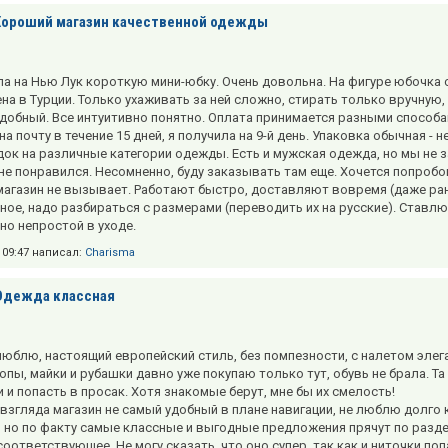
Хороший магазин качественной одежды
а на Нью Лук короткую мини-юбку. Очень довольна. На фигуре юбочка с
на в Турции. Только ухаживать за ней сложно, стирать только вручную, 
удобный. Все интуитивно понятно. Оплата принимается разными способам
а почту в течение 15 дней, я получила на 9-й день. Упаковка обычная - 
док на различные категории одежды. Есть и мужская одежда, но мы не 
не понравился. Несомненно, буду заказывать там еще. Хочется попробов
магазин не вызывает. Работают быстро, доставляют вовремя (даже ран
ное, надо разбираться с размерами (переводить их на русские). Ставлю 
но непростой в уходе.
в 09:47 написал:
Charisma
Одежда классная
 люблю, настоящий европейский стиль, без помпезности, с налетом эле
опы, майки и рубашки давно уже покупаю только тут, обувь не брала. Та
 и попасть в просак. Хотя знакомые берут, мне бы их смелость!
 взгляда магазин не самый удобный в плане навигации, не люблю долго 
, но по факту самые классные и выгодные предложения прячут по раздел
соответствующее. Не могу сказать, что оно супер, так как и ниточки п