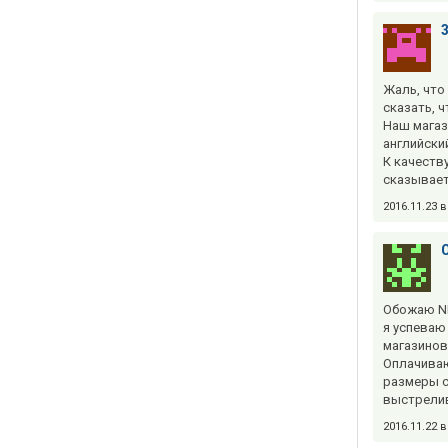
Жаль, что
сказать, 
Наш магаз
английски
К качеств
сказывает
2016.11.23 
Обожаю NE
я успеваю 
магазинов
Оплачиваю
размеры с
выстрелив
2016.11.22 