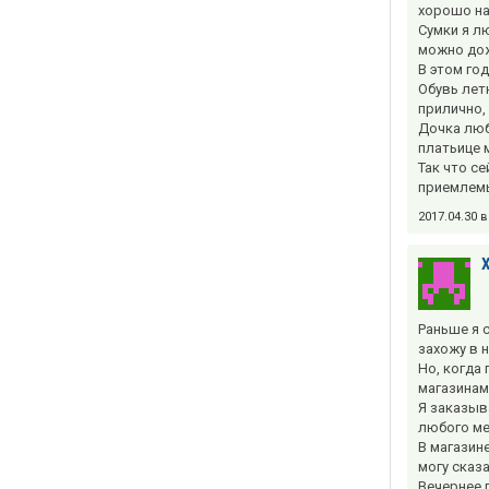
хорошо на
Сумки я л
можно дож
В этом год
Обувь лет
прилично, 
Дочка люб
платьице 
Так что се
приемлемы
2017.04.30 
Раньше я с
захожу в 
Но, когда
магазинам
Я заказыв
любого ме
В магазин
могу сказ
Вечернее 