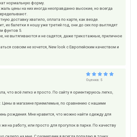
ржат нормальную форму.
жаль цены на них иногда неоправданно высокие, но всегда
 переделывают.
атную доставку хватило, оплата по карте, как везде.
, их балетки я ношу уже третий год, они до сих пор выглядят
ли фунтов 5.
е, не вытягиваются и не садятся, даже трикотажные, приличное
еваться совсем не хочется, New look с Европейским качеством и
Оценка:
5
ла, что всё легко и просто. По сайту я ориентируюсь легко,
зу. Цены в магазине приемлемые, по сравнению с нашими
день рождения. Мне нравится, что можно найти одежду для
же на работу, или просто для прогулок в парке. По качеству
шо сидело на мне. С размерами я всегда попадаю в точку,