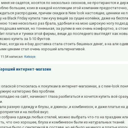
 меня не садятся, носятся по несколько сезонов, не протираются и де
юблю большие, коих в каждой коллекции этой компании предостаточно, 
даться распродажи, причем скидки в New look настоящие, ценники не
у на Black Friday купила там кучу вещей за сущие копейки, даже на беспл
нюю тоже несколько раз брала, удобная и на мою широкую ногу подходит
подошва мягкая, но тоненькая, за рулем в них очень комфортно, а стои
ит платья и туники этой фирмы, вещи до последнего выглядят как новы
можно купить за 5-10 Фунтов.
йчас, когда на e-bay доставка стала стоить бешеных денег, а на али од
ми ценами стал очень хорошей альтернативой.
в 11:54 написал:
Katasya
Хороший интернет-магазин
 опаской относилась к покупкам в интернет-магазинах, а с new-look поня
нужную категорию без проблем.
 попадаю на сайт, начинают глаза разбегаться и хочется купить всё сра
и.
ала разную одежду и блузы, и джинсы ,и комбинезон, и даже платье на 
роприятия и на любой вкус.
е собрана одежда любых стилей, можно выбрать что-то на праздник или 
ать, что оно хорошее, блуза и комбинезон были из натуральных тканей.
платье было с синтетикой в составе, но её было не много и платье хоро