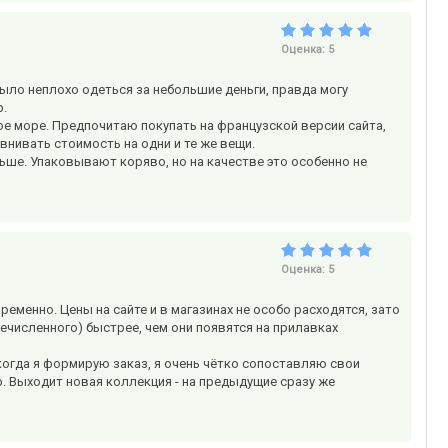
Оценка:
5
ыло неплохо одеться за небольшие деньги, правда могу
р.
лое море. Предпочитаю покупать на французской версии сайта,
внивать стоимость на одни и те же вещи.
льше. Упаковывают коряво, но на качестве это особенно не
Оценка:
5
ременно. Цены на сайте и в магазинах не особо расходятся, зато
еречисленного) быстрее, чем они появятся на прилавках
когда я формирую заказ, я очень чётко сопоставляю свои
р. Выходит новая коллекция - на предыдущие сразу же