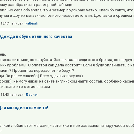
разу разобраться в размерной таблице.
авильно себя обмеряла, то и размер подбираю чётко. Спасибо сайту, ч
учаи в других магазинах полного несоответствия. Доставка в среднем пр
в 18:17 написал:
katbirali
Одежда и обувь отличного качества
нь.
одскажите мне, пожалуйста. Заказывала вещи этого бренда, но на друго
них проблемы. С оплатой как дела обстоят? Если я буду оплачивать с кар
мент? Процент за перерасчёт не берут?
и. За ранее спасибо) Всем удачных покупок)
осик): не могу никак на сайте английском найти состав, особенно каса
скажите, кто с этим знаком.
в 18:43 написал:
Деркач
Для молодежи самое то!
очкой любим этот магазин, частенько в нем зависаем на пару часов осо
!