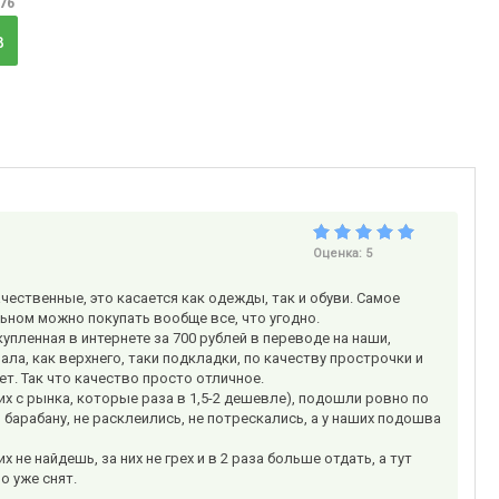
,76
в
Оценка:
5
ачественные, это касается как одежды, так и обуви. Самое
льном можно покупать вообще все, что угодно.
пленная в интернете за 700 рублей в переводе на наши,
ла, как верхнего, таки подкладки, по качеству прострочки и
ет. Так что качество просто отличное.
их с рынка, которые раза в 1,5-2 дешевле), подошли ровно по
о барабану, не расклеились, не потрескались, а у наших подошва
не найдешь, за них не грех и в 2 раза больше отдать, а тут
о уже снят.