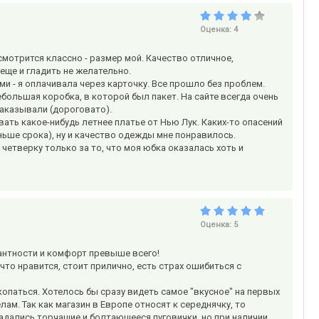
Оценка:
4
мотрится классно - размер мой. Качество отличное,
еще и гладить не желательно.
и - я оплачивала через карточку. Все прошло без проблем.
небольшая коробка, в которой был пакет. На сайте всегда очень
заказывали (дороговато).
ать какое-нибудь летнее платье от Нью Лук. Каких-то опасений
ьше срока), ну и качество одежды мне понравилось.
четверку только за то, что моя юбка оказалась хоть и
Оценка:
5
гантности и комфорт превыше всего!
 что нравится, стоит прилично, есть страх ошибиться с
копаться. Хотелось бы сразу видеть самое "вкусное" на первых
ам. Так как магазин в Европе относят к середнячку, то
опадались торчащие и болтающееся пуговички, но при наличии