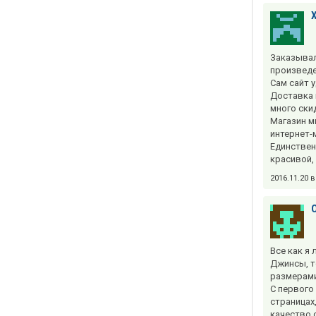
Заказывал
произведе
Сам сайт 
Доставка н
много ски
Магазин м
интернет-
Единствен
красивой, 
2016.11.20 
Все как я
Джинсы, т
размерами
С первого
страницах
качество 