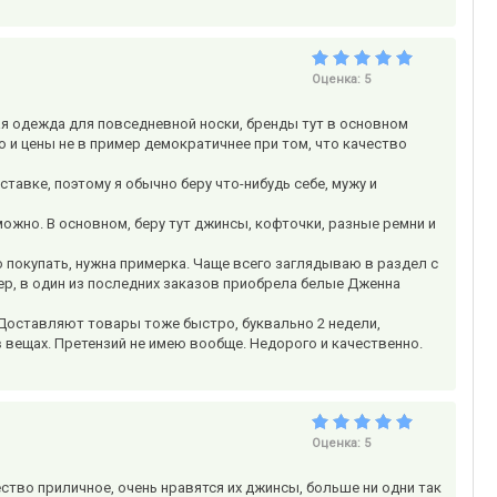
Оценка:
5
ая одежда для повседневной носки, бренды тут в основном
 и цены не в пример демократичнее при том, что качество
тавке, поэтому я обычно беру что-нибудь себе, мужу и
ожно. В основном, беру тут джинсы, кофточки, разные ремни и
ую покупать, нужна примерка. Чаще всего заглядываю в раздел с
ер, в один из последних заказов приобрела белые Дженна
. Доставляют товары тоже быстро, буквально 2 недели,
в вещах. Претензий не имею вообще. Недорого и качественно.
Оценка:
5
ество приличное, очень нравятся их джинсы, больше ни одни так