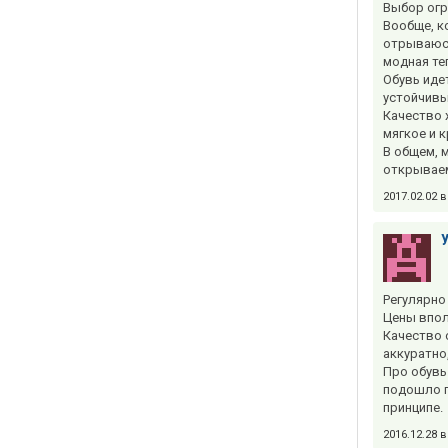
Выбор огро
Вообще, к
отрываюсь
модная те
Обувь иде
устойчивы
Качество 
мягкое и к
В общем, 
открывае
2017.02.02 
Регулярно
Цены впол
Качество 
аккуратно
Про обувь 
подошло п
принципе.
2016.12.28 