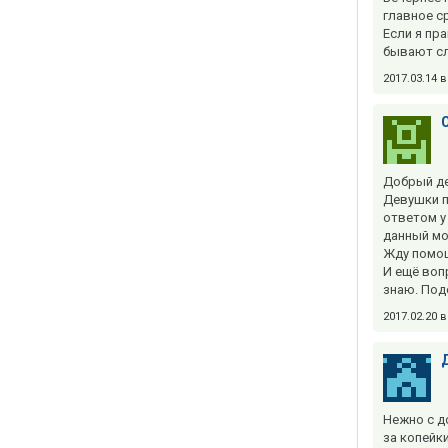
главное с
Если я пр
бывают сл
2017.03.14 
Добрый де
Девушки п
ответом у 
данный мо
Жду помощ
И ещё вопр
знаю. Под
2017.02.20 
Нежно с д
за копейки