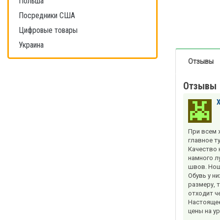
Польша
Посредники США
Цифровые товары
Украина
Отзывы
Отзывы
При всем ж
главное т
Качество 
намного л
швов. Нош
Обувь у н
размеру, т
отходит ч
Настоящее 
цены на ур