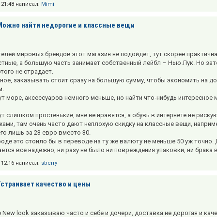
в 21:48 написал:
Mimi
Можно найти недорогие и классные вещи
елей мировых брендов этот магазин не подойдет, тут скорее практичн
тные, а большую часть занимает собственный лейбл – Нью Лук. Но зато
того не страдает.
ное, заказывать стоит сразу на большую сумму, чтобы экономить на дос
м.
т море, аксессуаров немного меньше, но найти что-нибудь интересное м
ут слишком простенькие, мне не нравятся, а обувь в интернете не риск
ами, там очень часто дают неплохую скидку на классные вещи, наприм
го лишь за 23 евро вместо 30.
ороде это стоило бы в переводе на ту же валюту не меньше 50 уж точно
ется все надежно, ни разу не было ни повреждения упаковки, ни брака 
в 12:16 написал:
sberry
Устраивает качество и цены
е New look заказываю часто и себе и дочери, доставка не дорогая и кач