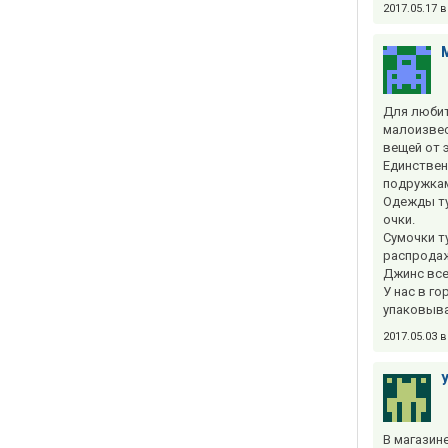
2017.05.17 
Для любит
малоизвес
вещей от э
Единствен
подружка
Одежды ту
очки.
Сумочки т
распродаж
Джинс все
У нас в г
упаковыва
2017.05.03 
В магазин