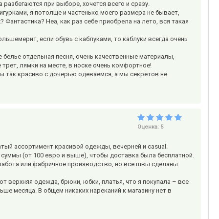
а разбегаются при выборе, хочется всего и сразу.
игурками, я потолще и частенько моего размера не бывает,
 Фантастика? Неа, как раз себе приобрела на лето, вся такая
ольшемерит, если обувь с каблуками, то каблуки всегда очень
е белье отдельная песня, очень качественные материалы,
 трет, лямки на месте, в носке очень комфортное!
ы так красиво с дочерью одеваемся, а мы секретов не
Оценка:
5
гатый ассортимент красивой одежды, вечерней и casual.
суммы (от 100 евро и выше), чтобы доставка была бесплатной.
 работа или фабричное производство, но все швы сделаны
вот верхняя одежда, брюки, юбки, платья, что я покупала – все
ше месяца. В общем никаких нареканий к магазину нет в