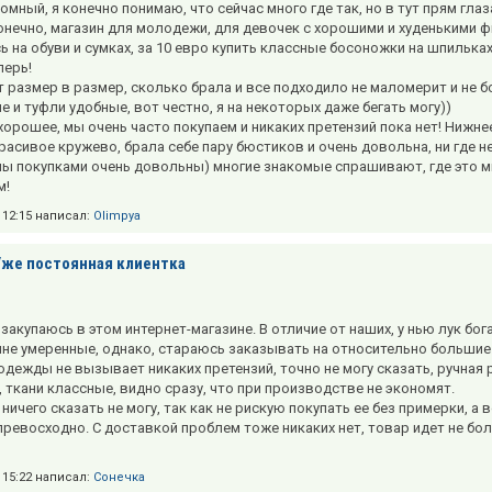
мный, я конечно понимаю, что сейчас много где так, но в тут прям глаз
онечно, магазин для молодежи, для девочек с хорошими и худенькими ф
 на обуви и сумках, за 10 евро купить классные босоножки на шпильках?
перь!
т размер в размер, сколько брала и все подходило не маломерит и не б
е и туфли удобные, вот честно, я на некоторых даже бегать могу))
хорошее, мы очень часто покупаем и никаких претензий пока нет! Нижне
расивое кружево, брала себе пару бюстиков и очень довольна, ни где не
мы покупками очень довольны) многие знакомые спрашивают, где это м
м!
в 12:15 написал:
Olimpya
Уже постоянная клиентка
 закупаюсь в этом интернет-магазине. В отличие от наших, у нью лук бо
не умеренные, однако, стараюсь заказывать на относительно большие 
одежды не вызывает никаких претензий, точно не могу сказать, ручная
, ткани классные, видно сразу, что при производстве не экономят.
ничего сказать не могу, так как не рискую покупать ее без примерки, а 
ревосходно. С доставкой проблем тоже никаких нет, товар идет не боль
в 15:22 написал:
Сонечка