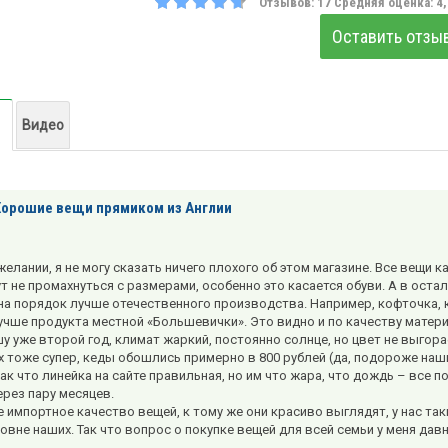
Отзывов:
17
Средняя оценка:
4
Оставить отзы
Видео
Хорошие вещи прямиком из Англии
елании, я не могу сказать ничего плохого об этом магазине. Все вещи к
ут не промахнуться с размерами, особенно это касается обуви. А в оста
на порядок лучше отечественного производства. Например, кофточка, ку
учше продукта местной «Большевички». Это видно и по качеству материа
у уже второй год, климат жаркий, постоянно солнце, но цвет не выгора
их тоже супер, кеды обошлись примерно в 800 рублей (да, подороже наш
ак что линейка на сайте правильная, но им что жара, что дождь – все п
ерез пару месяцев.
импортное качество вещей, к тому же они красиво выглядят, у нас таких 
овне наших. Так что вопрос о покупке вещей для всей семьи у меня давн